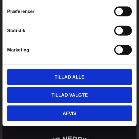
priser. Har du et færdigt udbud, du ønsker beregnet,
kan du sende det til tilbud@weisleder.dk
Præferencer
INDHENT TILBUD
Statistik
Marketing
TILLAD ALLE
TILLAD VALGTE
AFVIS