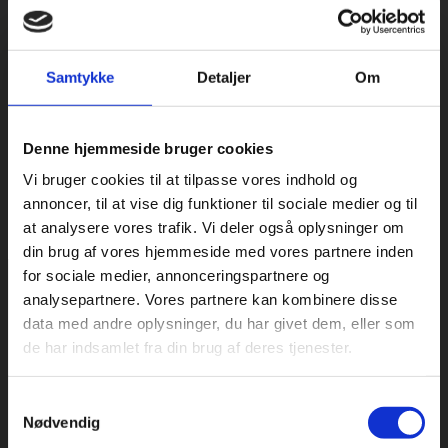
Samtykke
Detaljer
Om
Denne hjemmeside bruger cookies
Vi bruger cookies til at tilpasse vores indhold og
annoncer, til at vise dig funktioner til sociale medier og til
at analysere vores trafik. Vi deler også oplysninger om
din brug af vores hjemmeside med vores partnere inden
for sociale medier, annonceringspartnere og
analysepartnere. Vores partnere kan kombinere disse
Kontakt os for et uforpligtende tilbud på
data med andre oplysninger, du har givet dem, eller som
nedbrydning
de har indsamlet fra din brug af deres tjenester.
Samtykkevalg
Kontakt os på telefon
58 54 56 05
, eller skriv en e-mail
Nødvendig
til
firma@weisleder.dk
, hvis du vil vide mere om vores